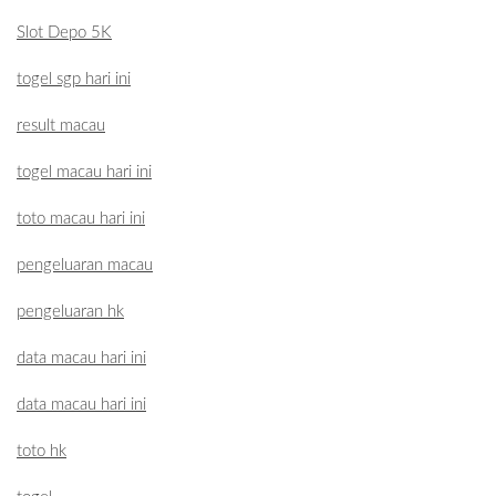
Slot Depo 5K
togel sgp hari ini
result macau
togel macau hari ini
toto macau hari ini
pengeluaran macau
pengeluaran hk
data macau hari ini
data macau hari ini
toto hk