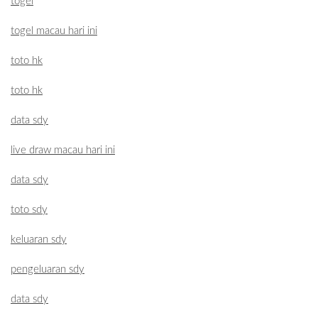
togel
togel macau hari ini
toto hk
toto hk
data sdy
live draw macau hari ini
data sdy
toto sdy
keluaran sdy
pengeluaran sdy
data sdy