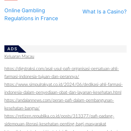
Online Gambling
What Is a Casino?
Regulations in France
ADS
Keluaran Macau
https://digstraksi.com/asal-usul-pafi-organisasi-persatuan-ahli-
farmasi-indonesia-tujuan-dan-perannya/
https://www.simpulrakyat.co.id/2024/06/dedikasi-ahli-farmasi-
indonesia-dalam-penyediaan-obat-dan-layanan-kesehatan.html
https://andalannews.com/peran-pafi-dalam-pembangunan-
kesehatan-bangsa/
https://retizen.republika.co.id/posts/313377/pafi-padang-
sidempuan-literasi-kesehatan-penting-bagi-masyarakat