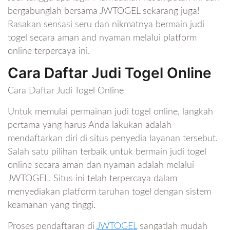
bergabunglah bersama JWTOGEL sekarang juga!
Rasakan sensasi seru dan nikmatnya bermain judi
togel secara aman and nyaman melalui platform
online terpercaya ini.
Cara Daftar Judi Togel Online
Cara Daftar Judi Togel Online
Untuk memulai permainan judi togel online, langkah
pertama yang harus Anda lakukan adalah
mendaftarkan diri di situs penyedia layanan tersebut.
Salah satu pilihan terbaik untuk bermain judi togel
online secara aman dan nyaman adalah melalui
JWTOGEL. Situs ini telah terpercaya dalam
menyediakan platform taruhan togel dengan sistem
keamanan yang tinggi.
Proses pendaftaran di
JWTOGEL
sangatlah mudah