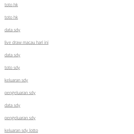
toto hk
toto hk
data sdy
live draw macau hari ini
data sdy
toto sdy
keluaran sdy
pengeluaran sdy
data sdy
pengeluaran sdy
keluaran sdy lotto