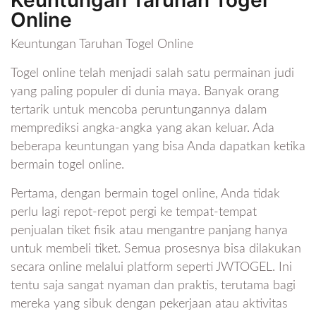
Keuntungan Taruhan Togel
Online
Keuntungan Taruhan Togel Online
Togel online telah menjadi salah satu permainan judi
yang paling populer di dunia maya. Banyak orang
tertarik untuk mencoba peruntungannya dalam
memprediksi angka-angka yang akan keluar. Ada
beberapa keuntungan yang bisa Anda dapatkan ketika
bermain togel online.
Pertama, dengan bermain togel online, Anda tidak
perlu lagi repot-repot pergi ke tempat-tempat
penjualan tiket fisik atau mengantre panjang hanya
untuk membeli tiket. Semua prosesnya bisa dilakukan
secara online melalui platform seperti JWTOGEL. Ini
tentu saja sangat nyaman dan praktis, terutama bagi
mereka yang sibuk dengan pekerjaan atau aktivitas