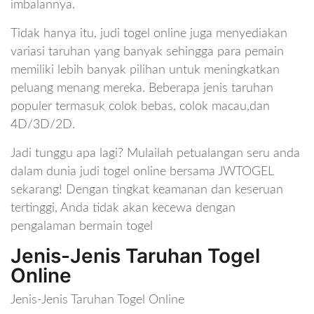
imbalannya.
Tidak hanya itu, judi togel online juga menyediakan
variasi taruhan yang banyak sehingga para pemain
memiliki lebih banyak pilihan untuk meningkatkan
peluang menang mereka. Beberapa jenis taruhan
populer termasuk colok bebas, colok macau,dan
4D/3D/2D.
Jadi tunggu apa lagi? Mulailah petualangan seru anda
dalam dunia judi togel online bersama JWTOGEL
sekarang! Dengan tingkat keamanan dan keseruan
tertinggi, Anda tidak akan kecewa dengan
pengalaman bermain togel
Jenis-Jenis Taruhan Togel
Online
Jenis-Jenis Taruhan Togel Online