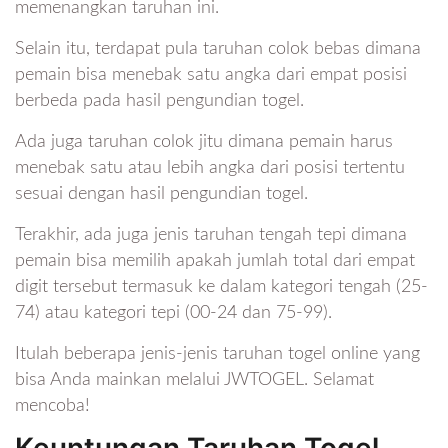
memenangkan taruhan ini.
Selain itu, terdapat pula taruhan colok bebas dimana
pemain bisa menebak satu angka dari empat posisi
berbeda pada hasil pengundian togel.
Ada juga taruhan colok jitu dimana pemain harus
menebak satu atau lebih angka dari posisi tertentu
sesuai dengan hasil pengundian togel.
Terakhir, ada juga jenis taruhan tengah tepi dimana
pemain bisa memilih apakah jumlah total dari empat
digit tersebut termasuk ke dalam kategori tengah (25-
74) atau kategori tepi (00-24 dan 75-99).
Itulah beberapa jenis-jenis taruhan togel online yang
bisa Anda mainkan melalui JWTOGEL. Selamat
mencoba!